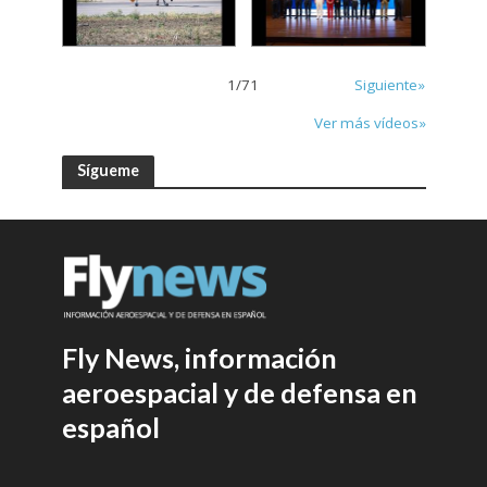
1
/
71
Siguiente»
Ver más vídeos»
Sígueme
Fly News, información
aeroespacial y de defensa en
español