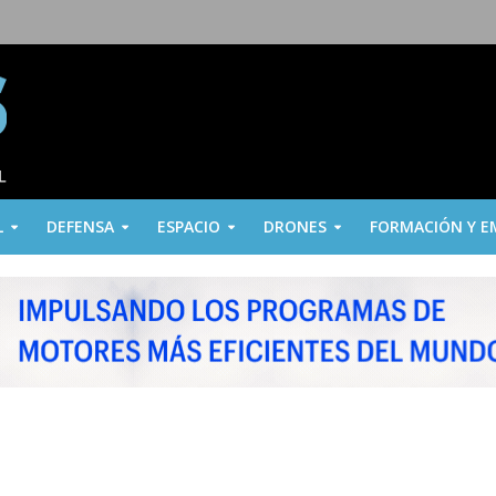
L
DEFENSA
ESPACIO
DRONES
FORMACIÓN Y E