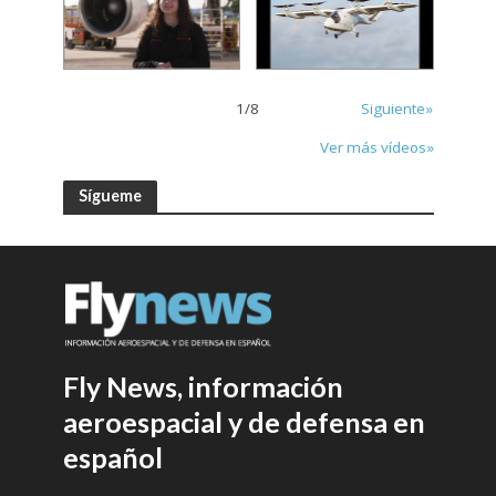
1
/
8
Siguiente»
Ver más vídeos»
Sígueme
Fly News, información
aeroespacial y de defensa en
español