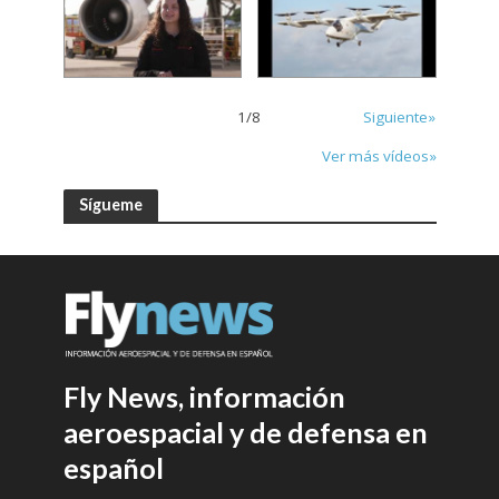
1
/
8
Siguiente»
Ver más vídeos»
Sígueme
Fly News, información
aeroespacial y de defensa en
español