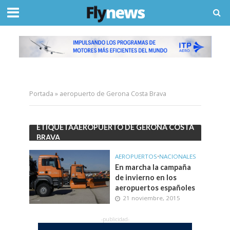
Portada
»
aeropuerto de Gerona Costa Brava
ETIQUETAAEROPUERTO DE GERONA COSTA
BRAVA
AEROPUERTOS
•
NACIONALES
En marcha la campaña
de invierno en los
aeropuertos españoles
21 noviembre, 2015