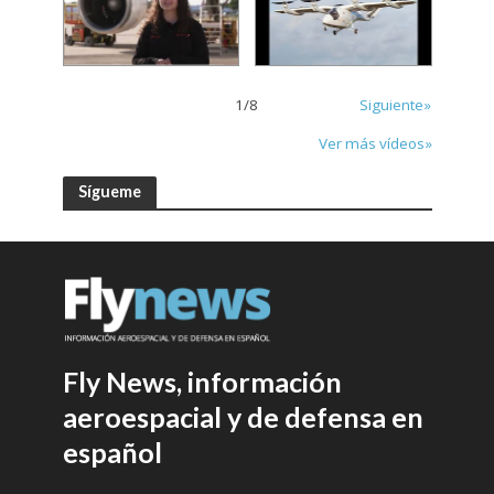
1
/
8
Siguiente»
Ver más vídeos»
Sígueme
Fly News, información
aeroespacial y de defensa en
español