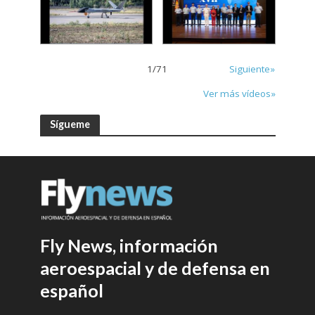
1
/
71
Siguiente»
Ver más vídeos»
Sígueme
Fly News, información
aeroespacial y de defensa en
español