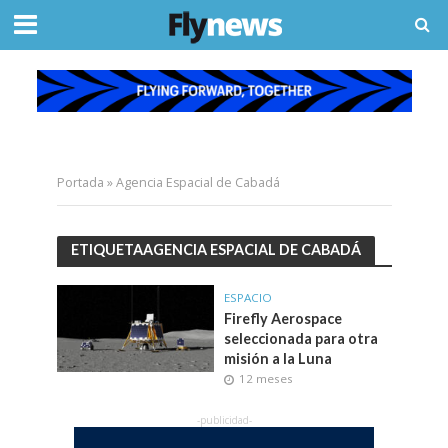
Portada
»
Agencia Espacial de Cabadá
ETIQUETAAGENCIA ESPACIAL DE CABADÁ
ESPACIO
Firefly Aerospace
seleccionada para otra
misión a la Luna
12 meses