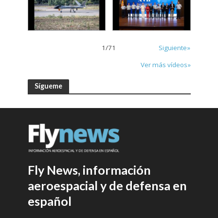
1
/
71
Siguiente»
Ver más vídeos»
Sígueme
Fly News, información
aeroespacial y de defensa en
español