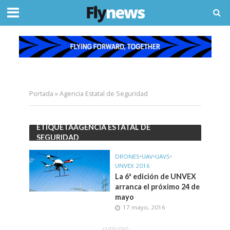
Portada
»
Agencia Estatal de Seguridad
ETIQUETAAGENCIA ESTATAL DE
SEGURIDAD
DRONES
•
UAV
•
UAVS
•
UNVEX 2016
La 6ª edición de UNVEX
arranca el próximo 24 de
mayo
17 mayo, 2016