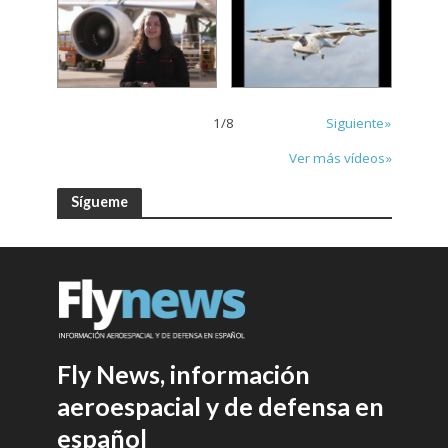
1
/
8
Siguiente»
Ver más vídeos»
Sígueme
Fly News, información
aeroespacial y de defensa en
español