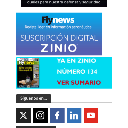
Síguenos en…