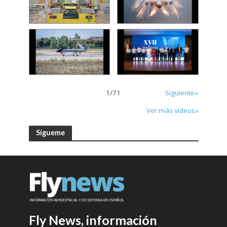
1
/
71
Siguiente»
Ver más vídeos»
Sígueme
Fly News, información