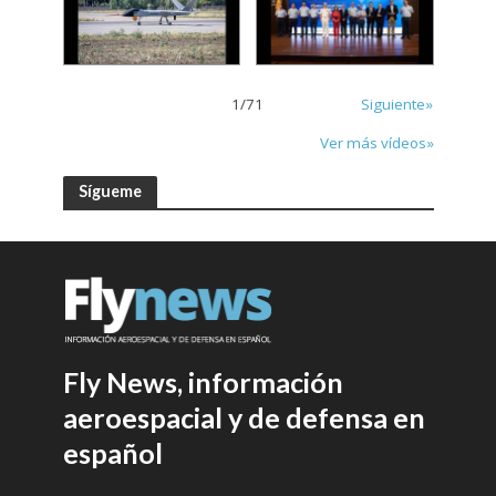
1
/
71
Siguiente»
Ver más vídeos»
Sígueme
Fly News, información
aeroespacial y de defensa en
español