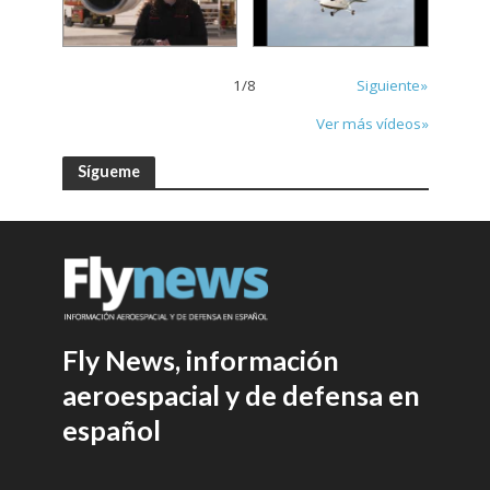
1
/
8
Siguiente»
Ver más vídeos»
Sígueme
Fly News, información
aeroespacial y de defensa en
español