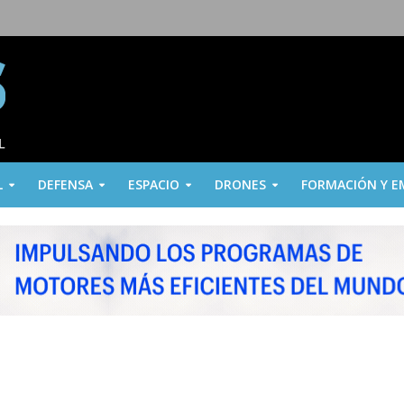
L
DEFENSA
ESPACIO
DRONES
FORMACIÓN Y E