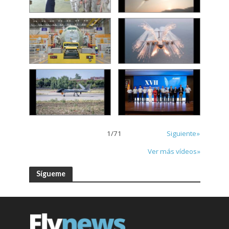
1
/
71
Siguiente»
Ver más vídeos»
Sígueme