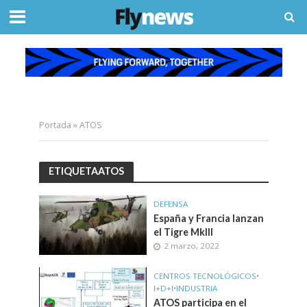
Portada
»
ATOS
ETIQUETAATOS
DEFENSA
España y Francia lanzan
el Tigre MkIII
2 marzo, 2022
CENTROS TECNOLÓGICOS
•
I+D+I
•
INDUSTRIA
ATOS participa en el