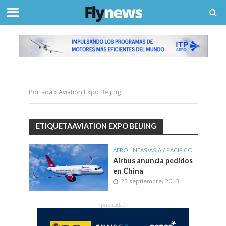
Portada
»
Aviation Expo Beijing
ETIQUETAAVIATION EXPO BEIJING
AEROLINEAS
•
ASIA / PACIFICO
Airbus anuncia pedidos
en China
25 septiembre, 2013