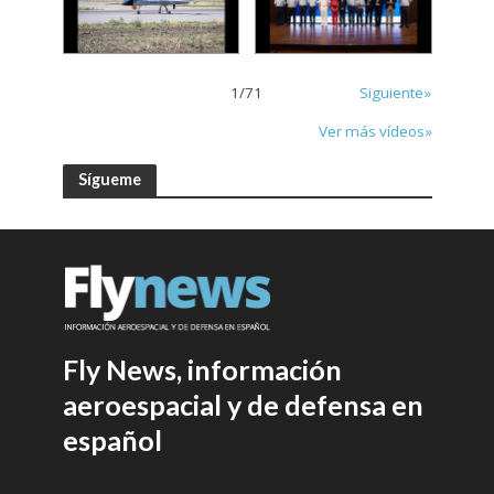
1
/
71
Siguiente»
Ver más vídeos»
Sígueme
Fly News, información
aeroespacial y de defensa en
español