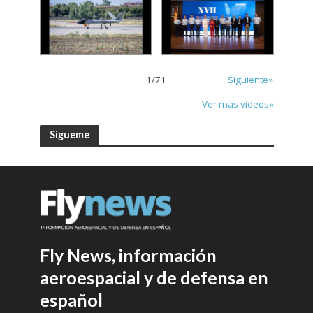
1
/
71
Siguiente»
Ver más vídeos»
Sígueme
Fly News, información
aeroespacial y de defensa en
español