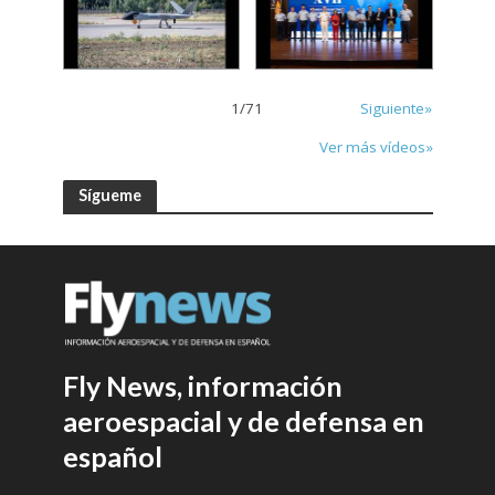
1
/
71
Siguiente»
Ver más vídeos»
Sígueme
Fly News, información
aeroespacial y de defensa en
español