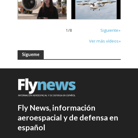
1
/
8
Siguiente»
Ver más vídeos»
Sígueme
Fly News, información
aeroespacial y de defensa en
español