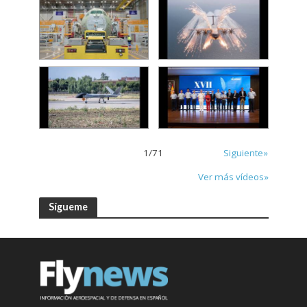
1
/
71
Siguiente»
Ver más vídeos»
Sígueme