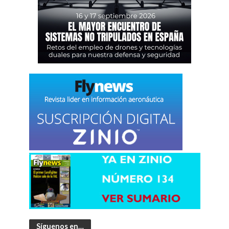
Síguenos en…