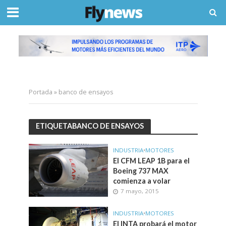
Portada
»
banco de ensayos
ETIQUETABANCO DE ENSAYOS
INDUSTRIA
•
MOTORES
El CFM LEAP 1B para el
Boeing 737 MAX
comienza a volar
7 mayo, 2015
INDUSTRIA
•
MOTORES
El INTA probará el motor