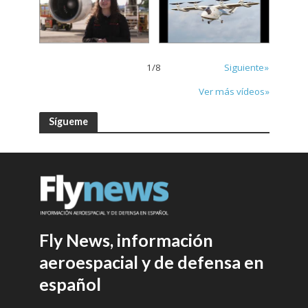
1
/
8
Siguiente»
Ver más vídeos»
Sígueme
Fly News, información
aeroespacial y de defensa en
español