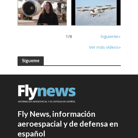
1
/
8
Siguiente»
Ver más vídeos»
Sígueme
Fly News, información
aeroespacial y de defensa en
español