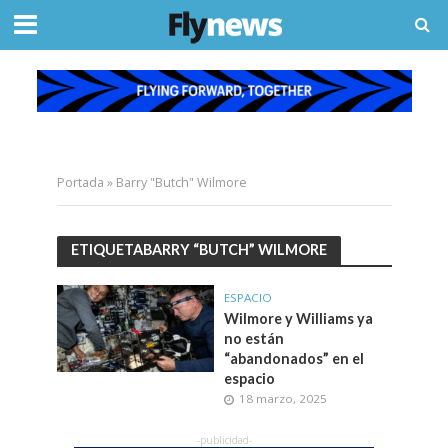
Portada
»
Barry "Butch" Wilmore
ETIQUETABARRY “BUTCH” WILMORE
ESPACIO
Wilmore y Williams ya
no están
“abandonados” en el
espacio
18 marzo, 2025