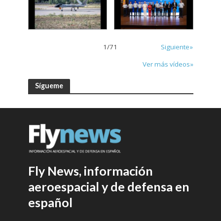
1
/
71
Siguiente»
Ver más vídeos»
Sígueme
Fly News, información
aeroespacial y de defensa en
español