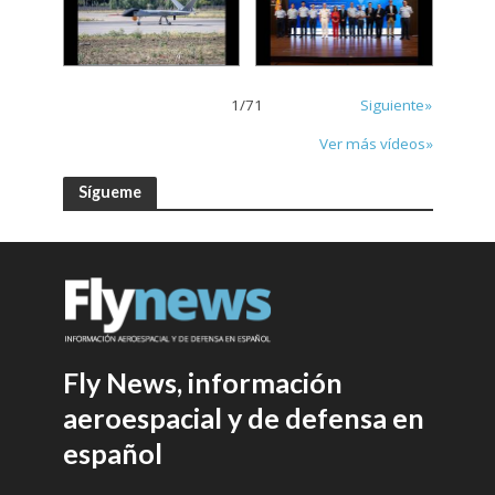
1
/
71
Siguiente»
Ver más vídeos»
Sígueme
Fly News, información
aeroespacial y de defensa en
español