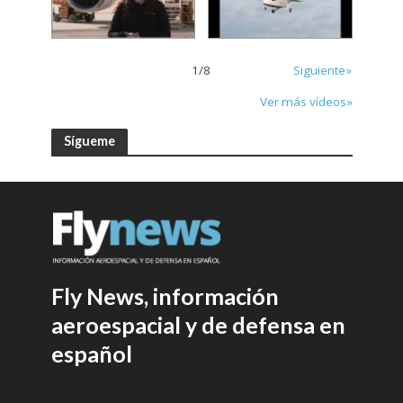
1
/
8
Siguiente»
Ver más vídeos»
Sígueme
Fly News, información
aeroespacial y de defensa en
español