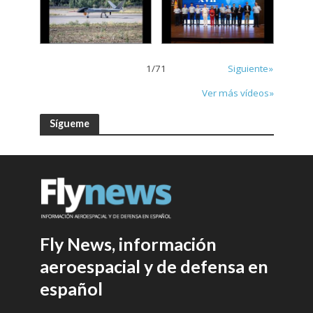
1
/
71
Siguiente»
Ver más vídeos»
Sígueme
Fly News, información
aeroespacial y de defensa en
español