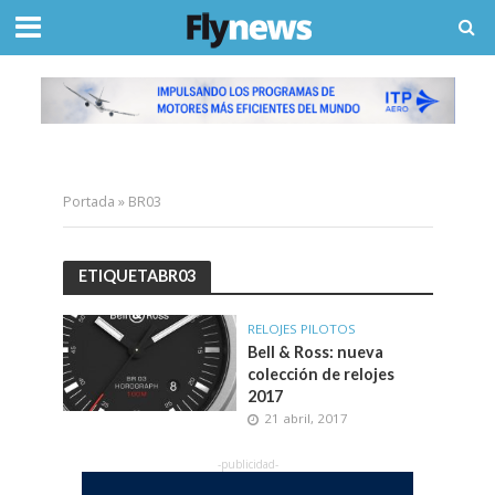
Portada
»
BR03
ETIQUETABR03
RELOJES PILOTOS
Bell & Ross: nueva
colección de relojes
2017
21 abril, 2017