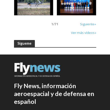
1
/
71
Siguiente»
Ver más vídeos»
Sígueme
Fly News, información
aeroespacial y de defensa en
español