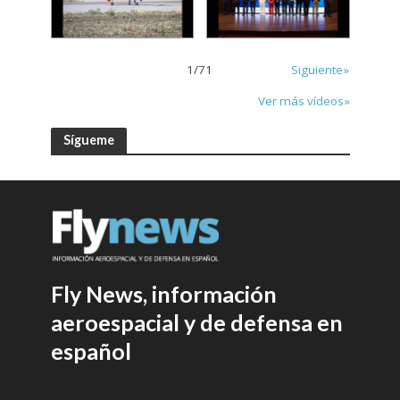
1
/
71
Siguiente»
Ver más vídeos»
Sígueme
Fly News, información
aeroespacial y de defensa en
español