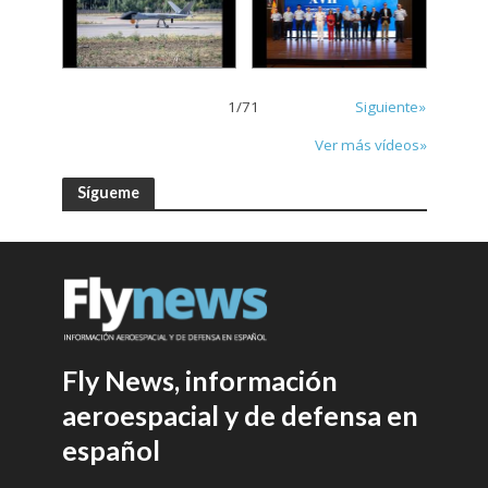
1
/
71
Siguiente»
Ver más vídeos»
Sígueme
Fly News, información
aeroespacial y de defensa en
español