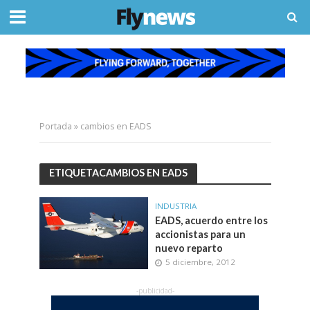
Portada
»
cambios en EADS
ETIQUETACAMBIOS EN EADS
INDUSTRIA
EADS, acuerdo entre los
accionistas para un
nuevo reparto
5 diciembre, 2012