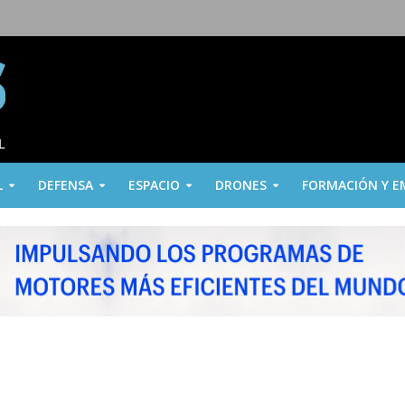
L
DEFENSA
ESPACIO
DRONES
FORMACIÓN Y E