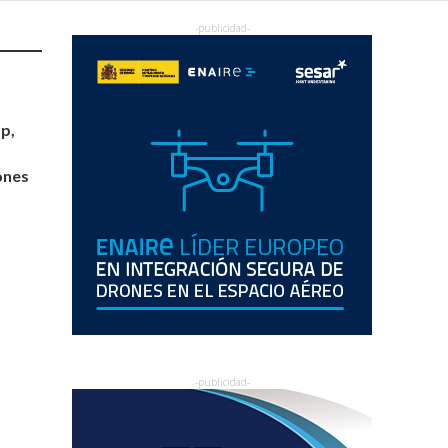
p,
ones