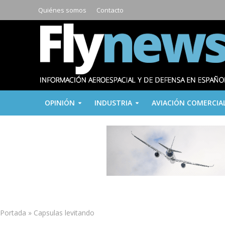
Quiénes somos
Contacto
OPINIÓN
INDUSTRIA
AVIACIÓN COMERCIA
Portada
»
Capsulas levitando