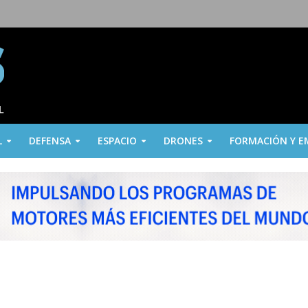
L
DEFENSA
ESPACIO
DRONES
FORMACIÓN Y E