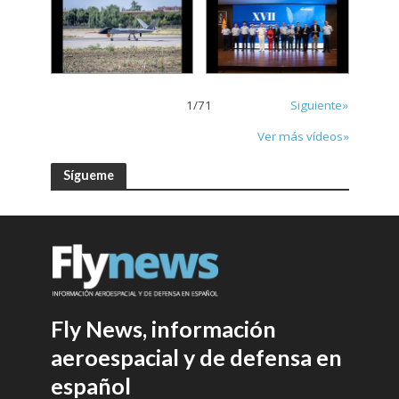
1
/
71
Siguiente»
Ver más vídeos»
Sígueme
Fly News, información
aeroespacial y de defensa en
español