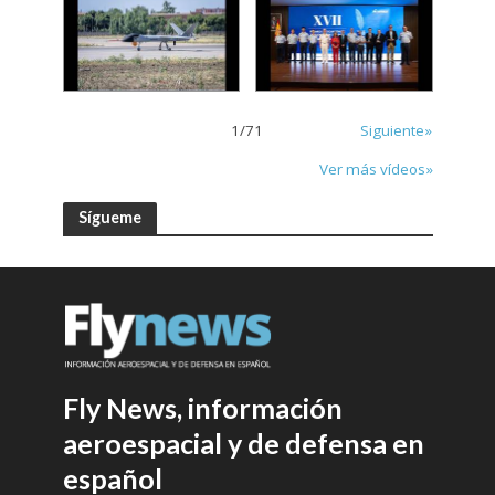
1
/
71
Siguiente»
Ver más vídeos»
Sígueme
Fly News, información
aeroespacial y de defensa en
español