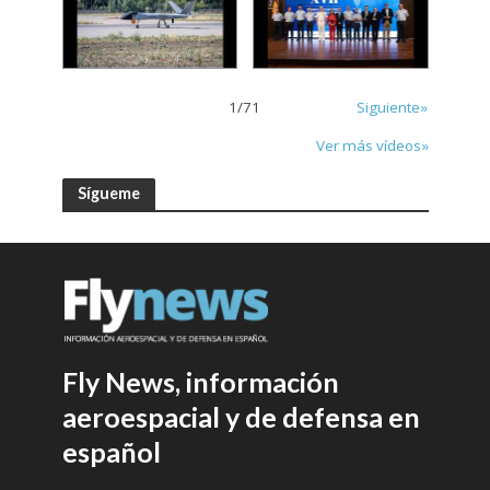
1
/
71
Siguiente»
Ver más vídeos»
Sígueme
Fly News, información
aeroespacial y de defensa en
español