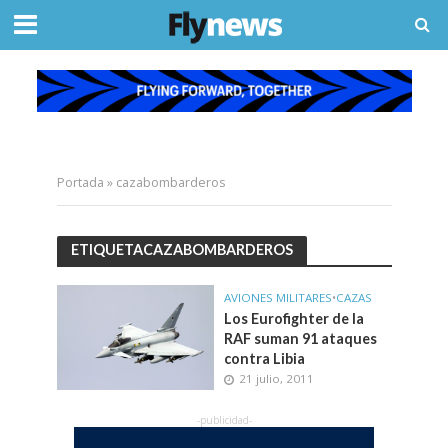
Portada
»
cazabombarderos
ETIQUETACAZABOMBARDEROS
AVIONES MILITARES
•
CAZAS
Los Eurofighter de la
RAF suman 91 ataques
contra Libia
21 julio, 2011