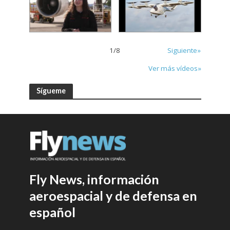
1
/
8
Siguiente»
Ver más vídeos»
Sígueme
Fly News, información
aeroespacial y de defensa en
español