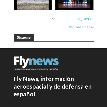
1
/
71
Siguiente»
Ver más vídeos»
Sígueme
Fly News, información
aeroespacial y de defensa en
español