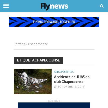
Portada
»
Chapecoense
ETIQUETACHAPECOENSE
AEROPUERTOS
Accidente del RJ85 del
club Chapecoense
30 noviembre, 2016