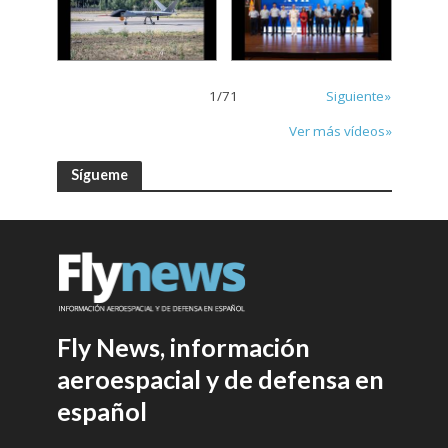
1
/
71
Siguiente»
Ver más vídeos»
Sígueme
Fly News, información
aeroespacial y de defensa en
español