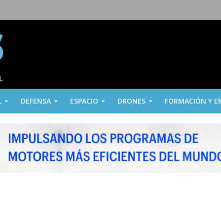
L
DEFENSA
ESPACIO
DRONES
FORMACIÓN Y E