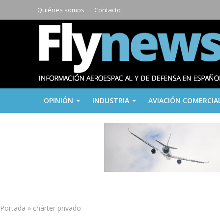
Quiénes somos
Contacto
OPINIÓN
INDUSTRIA
AVIACIÓN COMERCIA
Portada
»
chárter privado