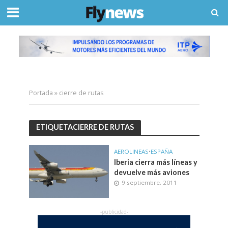
Portada
»
cierre de rutas
ETIQUETACIERRE DE RUTAS
AEROLINEAS
•
ESPAÑA
Iberia cierra más líneas y
devuelve más aviones
9 septiembre, 2011