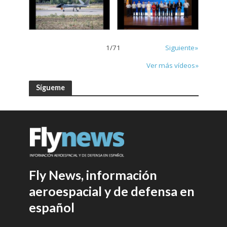
1
/
71
Siguiente»
Ver más vídeos»
Sígueme
Fly News, información
aeroespacial y de defensa en
español