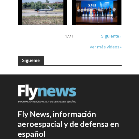
1
/
71
Siguiente»
Ver más vídeos»
Sígueme
Fly News, información
aeroespacial y de defensa en
español