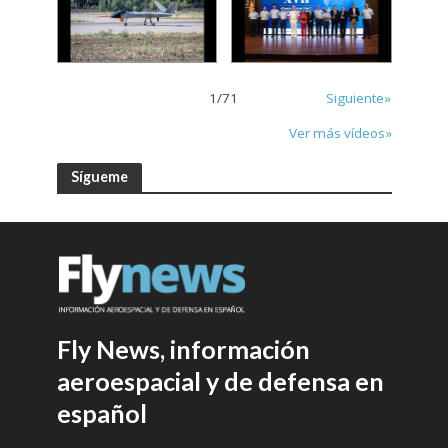
1
/
71
Siguiente»
Ver más vídeos»
Sígueme
Fly News, información
aeroespacial y de defensa en
español