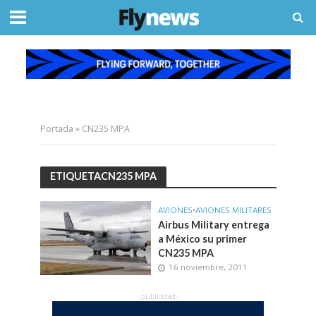
Portada
»
CN235 MPA
ETIQUETACN235 MPA
AVIONES
•
AVIONES MILITARES
Airbus Military entrega
a México su primer
CN235 MPA
16 noviembre, 2011