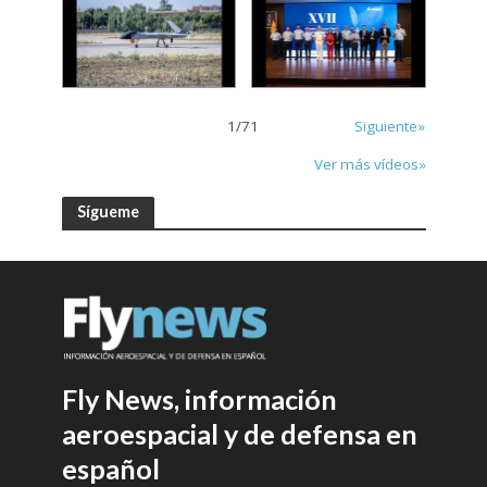
1
/
71
Siguiente»
Ver más vídeos»
Sígueme
Fly News, información
aeroespacial y de defensa en
español