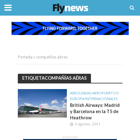
Portada
»
compañías aéras
ETIQUETACOMPAÑÍAS AÉRAS
AEROLINEAS
•
AEROPUERTOS
•
EUROPA
•
INTERNACIONALES
British Airways: Madrid
y Barcelona en la T5 de
Heathrow
3 agosto, 2011