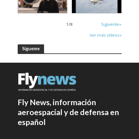
1
/
8
Siguiente»
Ver más vídeos»
Sígueme
Fly News, información
aeroespacial y de defensa en
español