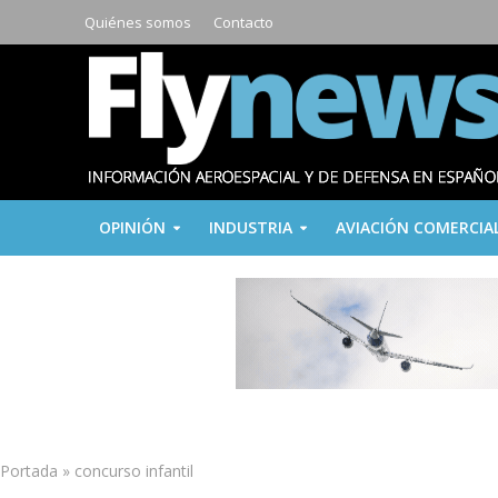
Quiénes somos
Contacto
OPINIÓN
INDUSTRIA
AVIACIÓN COMERCIA
Portada
»
concurso infantil