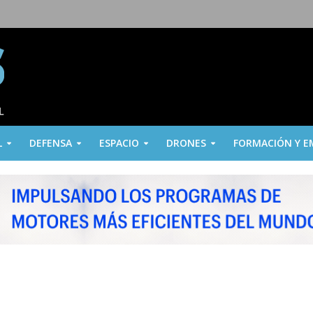
L
DEFENSA
ESPACIO
DRONES
FORMACIÓN Y E