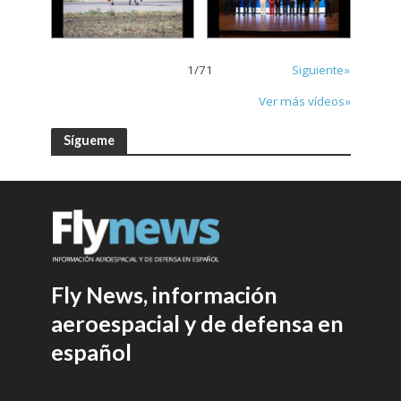
1
/
71
Siguiente»
Ver más vídeos»
Sígueme
Fly News, información
aeroespacial y de defensa en
español