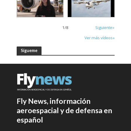
1
/
8
Siguiente»
Ver más vídeos»
Sígueme
Fly News, información
aeroespacial y de defensa en
español