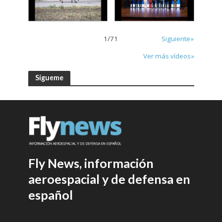
1
/
71
Siguiente»
Ver más vídeos»
Sígueme
Fly News, información
aeroespacial y de defensa en
español