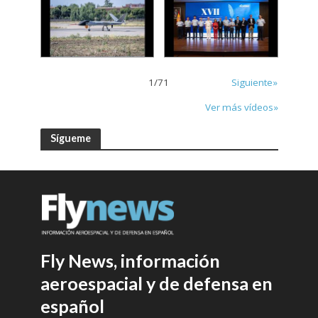
1
/
71
Siguiente»
Ver más vídeos»
Sígueme
Fly News, información
aeroespacial y de defensa en
español