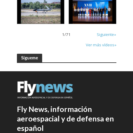
1
/
71
Siguiente»
Ver más vídeos»
Sígueme
Fly News, información
aeroespacial y de defensa en
español