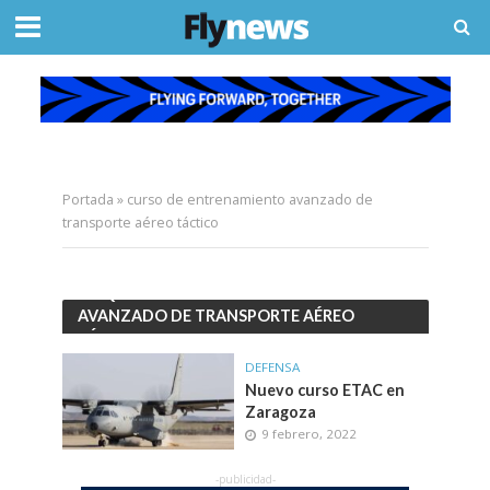
Portada
»
curso de entrenamiento avanzado de
transporte aéreo táctico
ETIQUETACURSO DE ENTRENAMIENTO
AVANZADO DE TRANSPORTE AÉREO
TÁCTICO
DEFENSA
Nuevo curso ETAC en
Zaragoza
9 febrero, 2022