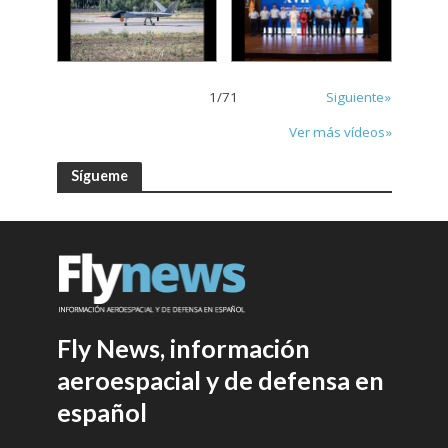
1
/
71
Siguiente»
Ver más vídeos»
Sígueme
Fly News, información
aeroespacial y de defensa en
español