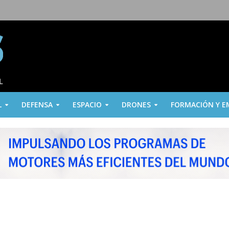
L
DEFENSA
ESPACIO
DRONES
FORMACIÓN Y E