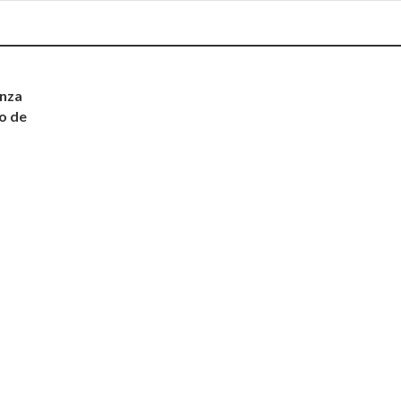
anza
o de