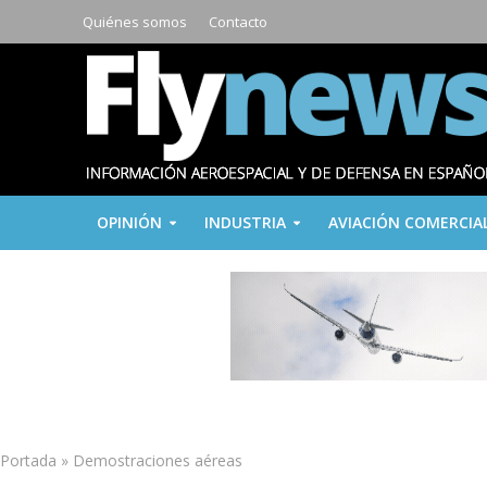
Quiénes somos
Contacto
OPINIÓN
INDUSTRIA
AVIACIÓN COMERCIA
Portada
»
Demostraciones aéreas