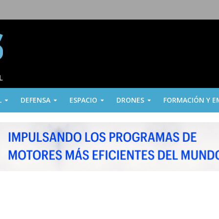
L
DEFENSA
ESPACIO
DRONES
FORMACIÓN Y E